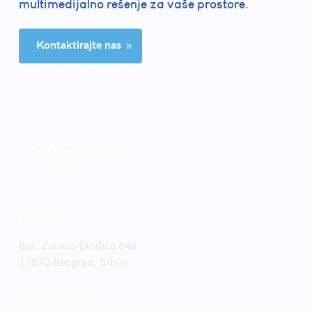
multimedijalno rešenje za vaše prostore.
Kontaktirajte nas
9
Kontakt
Bul. Zorana Đinđića 64a
11070 Beograd, Srbija
saradnja@saga.rs