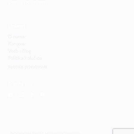
+381 11 3108 500
Linkovi
O nama
Karijera
Vesti i Blog
Politika kolačića
Politika privatnosti
Pratite nas
©Copyright Saga A Noventiq Company