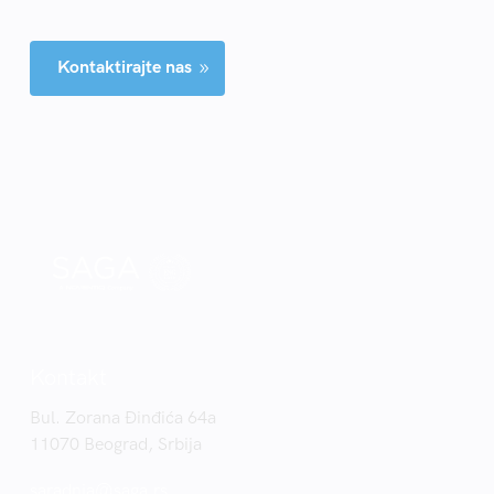
Kontaktirajte nas
9
Kontakt
Bul. Zorana Đinđića 64a
11070 Beograd, Srbija
saradnja@saga.rs