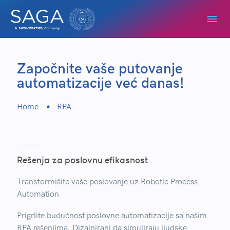
Započnite vaše putovanje
automatizacije već danas!
Home
RPA
Rešenja za poslovnu efikasnost
Transformišite vaše poslovanje uz
Robotic Process
Automation
Prigrlite budućnost poslovne automatizacije sa našim
RPA rešenjima. Dizajnirani da simuliraju ljudske