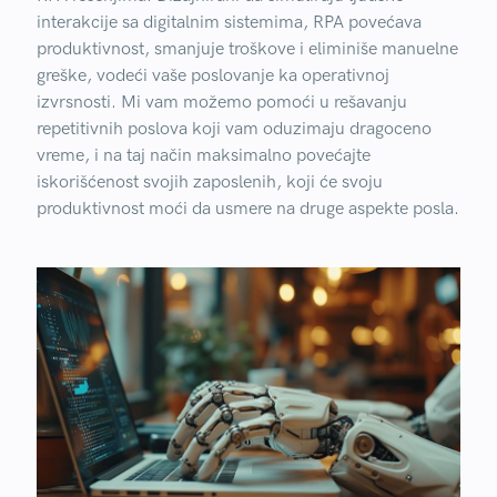
interakcije sa digitalnim sistemima, RPA povećava
produktivnost, smanjuje troškove i eliminiše manuelne
greške, vodeći vaše poslovanje ka operativnoj
izvrsnosti. Mi vam možemo pomoći u rešavanju
repetitivnih poslova koji vam oduzimaju dragoceno
vreme, i na taj način maksimalno povećajte
iskorišćenost svojih zaposlenih, koji će svoju
produktivnost moći da usmere na druge aspekte posla.