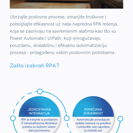
Ubrzajte poslovne procese, smanjite troškove i
poboljšajte efikasnost uz naša napredna
RPA
rešenja,
koja se zasnivaju na savremenim alatima kao što su
Power Automate
i
UiPath
, koji omogućavaju
pouzdanu, skalabilnu i efikasnu automatizaciju
procesa – prilagođenu vašim poslovnim potrebama.
Zašto izabrati RPA?