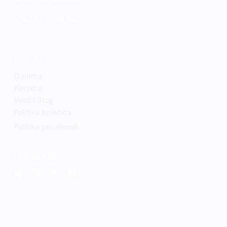
+381 11 3108 500
Linkovi
O nama
Karijera
Vesti i Blog
Politika kolačića
Politika privatnosti
Pratite nas