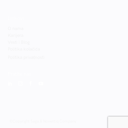
Linkovi
O nama
Karijera
Vesti i Blog
Politika kolačića
Politika privatnosti
Pratite nas
©Copyright Saga A Noventiq Company