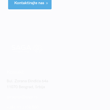
Kontaktirajte nas
9
Kontakt
Bul. Zorana Đinđića 64a
11070 Beograd, Srbija
saradnja@saga.rs
+381 11 3108 500