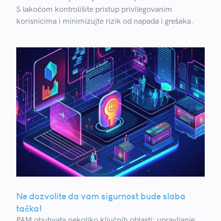
S lakoćom kontrolišite pristup privilegovanim
korisnicima i minimizujte rizik od napada i grešaka.
Ne dozvolite da vam sigurnost bude slaba
tačka!
PAM obuhvata nekoliko ključnih oblasti: upravljanje