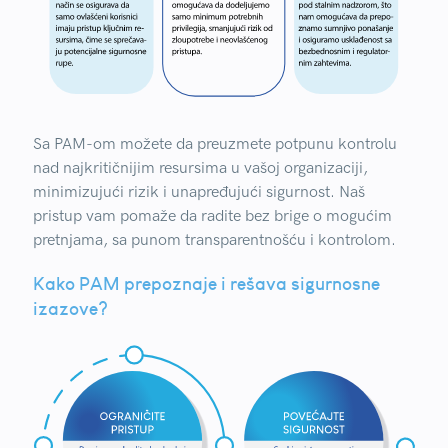
Sa PAM-om možete da preuzmete potpunu kontrolu
nad najkritičnijim resursima u vašoj organizaciji,
minimizujući rizik i unapređujući sigurnost. Naš
pristup vam pomaže da radite bez brige o mogućim
pretnjama, sa punom transparentnošću i kontrolom.
Kako PAM prepoznaje i rešava sigurnosne
izazove?