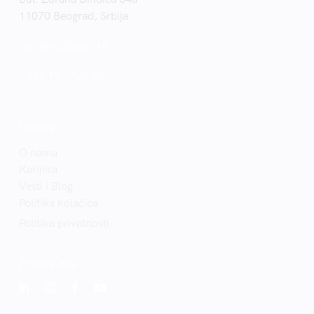
11070 Beograd, Srbija
saradnja@saga.rs
+381 11 3108 500
Linkovi
O nama
Karijera
Vesti i Blog
Politika kolačića
Politika privatnosti
Pratite nas