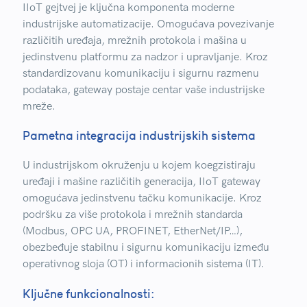
IIoT gejtvej je ključna komponenta moderne
industrijske automatizacije. Omogućava povezivanje
različitih uređaja, mrežnih protokola i mašina u
jedinstvenu platformu za nadzor i upravljanje. Kroz
standardizovanu komunikaciju i sigurnu razmenu
podataka, gateway postaje centar vaše industrijske
mreže.
Pametna integracija industrijskih sistema
U industrijskom okruženju u kojem koegzistiraju
uređaji i mašine različitih generacija, IIoT gateway
omogućava jedinstvenu tačku komunikacije. Kroz
podršku za više protokola i mrežnih standarda
(Modbus, OPC UA, PROFINET, EtherNet/IP…),
obezbeđuje stabilnu i sigurnu komunikaciju između
operativnog sloja (OT) i informacionih sistema (IT).
Ključne funkcionalnosti: