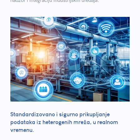
nadzor i integraciju industrijskih uređaja.
Standardizovano i sigurno prikupljanje
podataka iz heterogenih mreža, u realnom
vremenu.