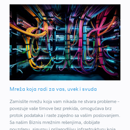
Mreža koja radi za vas, uvek i svuda
Zamislite mrežu koja vam nikada ne stvara probleme –
povezuje vaše timove bez prekida, omogućava brz
protok podataka i raste zajedno sa vašim poslovanjem.
Sa našim Biznis mrežnim rešenjima, dobijate
pouzdanu, sigurnu i prilagodljivu infrastrukturu koja