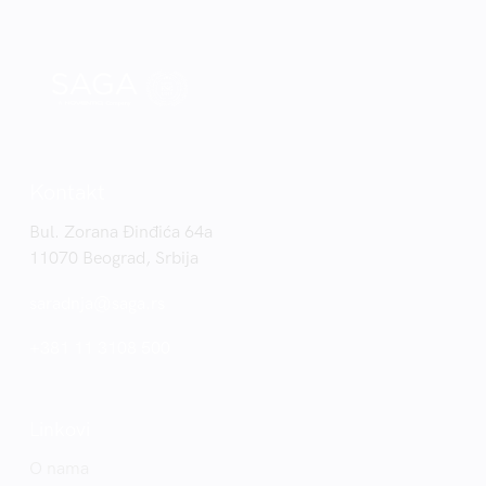
Kontakt
Bul. Zorana Đinđića 64a
11070 Beograd, Srbija
saradnja@saga.rs
+381 11 3108 500
Linkovi
O nama