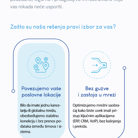
vas nikada neće usporiti.
Zašto su naša rešenja pravi izbor za vas?