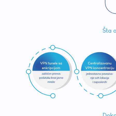
Šta
Doka