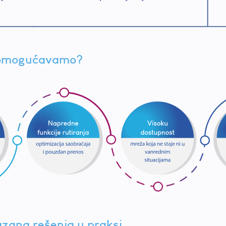
 omogućavamo?
zana rešenja u praksi