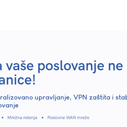
i Blog.
Portfolio.
Case Study.
O nama.
Kar
 vaše poslovanje ne
anice!
ralizovano upravljanje, VPN zaštita i st
ovanje
Mrežna rešenja
Poslovne WAN mreže