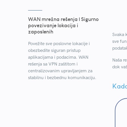
WAN mrežna rešenja | Sigurno
povezivanje lokacija i
zaposlenih
Svaka k
sve fun
Povežite sve poslovne lokacije i
podata
obezbedite siguran pristup
aplikacijama i podacima. WAN
Naša re
rešenja sa VPN zaštitom i
dok vaš
centralizovanim upravljanjem za
stabilnu i bezbednu komunikaciju.
Kada