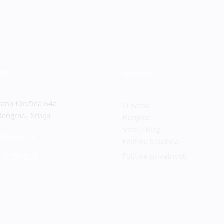
kt
Linkovi
rana Đinđića 64a
O nama
eograd, Srbija
Karijera
Vesti i Blog
a@saga.rs
Politika kolačića
Politika privatnosti
1 3108 500