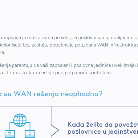
ompanija je mreža sama po sebi, sa poslovnicama, udaljenim lok
kcionisalo bez zastoja, potrebna je pouzdana WAN infrastruktura
ka.
šenja garantuju da vaši zaposleni i poslovne jedinice uvek imaju
a IT infrastruktura ostaje pod potpunom kontrolom.
 su WAN rešenja neophodna?