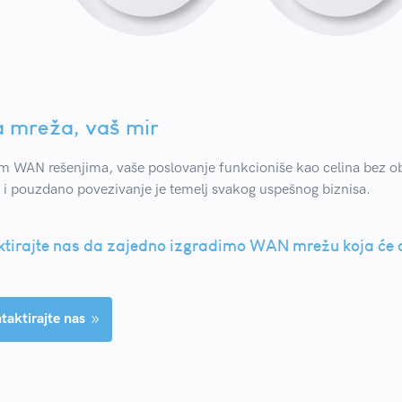
 mreža, vaš mir
m WAN rešenjima, vaše poslovanje funkcioniše kao celina bez obzira
 i pouzdano povezivanje je temelj svakog uspešnog biznisa.
tirajte nas da zajedno izgradimo WAN mrežu koja će 
taktirajte nas
9