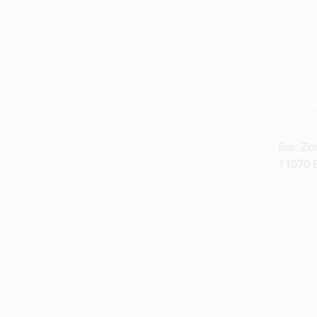
Konta
Bul. Zo
11070 B
saradnj
+381 1
©Copyright Saga A Noventiq Company