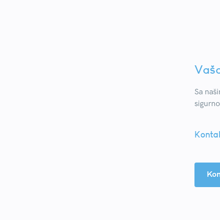
Vaša
Sa naši
sigurno
Kontak
Kon