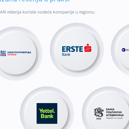
N rešenja koriste vodeće kompanije u regionu: