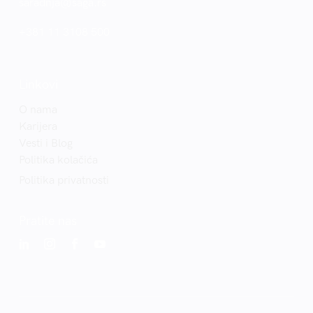
saradnja@saga.rs
+381 11 3108 500
Linkovi
O nama
Karijera
Vesti i Blog
Politika kolačića
Politika privatnosti
Pratite nas