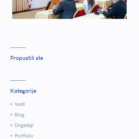
Propustili ste
Kategorije
Vesti


Blog


Događaji


Portfolio

