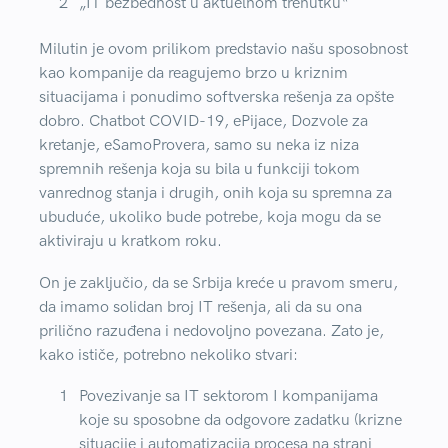
„IT bezbednost u aktuelnom trenutku“
Milutin je ovom prilikom predstavio našu sposobnost
kao kompanije da reagujemo brzo u kriznim
situacijama i ponudimo softverska rešenja za opšte
dobro.
Chatbot COVID-19, ePijace, Dozvole za
kretanje, eSamoProvera,
samo su neka iz niza
spremnih rešenja koja su bila u funkciji tokom
vanrednog stanja i drugih, onih koja su spremna za
ubuduće, ukoliko bude potrebe, koja mogu da se
aktiviraju u kratkom roku.
On je zaključio, da se Srbija kreće u pravom smeru,
da
imamo solidan broj IT rešenja, ali da su ona
prilično razuđena i nedovoljno povezana.
Zato je,
kako ističe, potrebno nekoliko stvari:
Povezivanje sa IT sektorom I kompanijama
koje su sposobne da odgovore zadatku (krizne
situacije i automatizacija procesa na strani