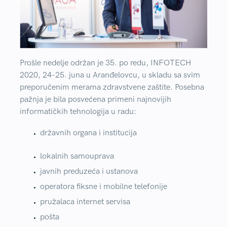
Prošle nedelje održan je 35. po redu,
INFOTECH
2020
, 24-25. juna u Aranđelovcu, u skladu sa svim
preporučenim merama zdravstvene zaštite. Posebna
pažnja je bila posvećena primeni najnovijih
informatičkih tehnologija u radu:
državnih organa i institucija
lokalnih samouprava
javnih preduzeća i ustanova
operatora fiksne i mobilne telefonije
pružalaca internet servisa
pošta