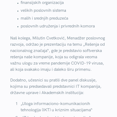
finansijskih organizacija
velikih poslovnih sistemа
malih i srednjih preduzeća
poslovnih udruženja i privrednih komora
Naš kolega,
Milutin Cvetković
, Menadžer poslovnog
razvoja, održao je prezentaciju na temu
„Rešenja od
nacionalnog značaja“
, gde je predstavio softverska
rešenja naše kompanije, koja su odigrala veoma
važnu ulogu za vreme pandemije COVID-19 virusa,
ali koja svakako imaju i daleko širu primenu.
Dodatno, učesnici su pratili dve panel diskusije,
kojima su predsedavali predstavnici IT kompanija,
državne uprave i Akademskih institucija:
„Uloga informaciono-komunikacionih
tehnologija (IKT) u kriznim situacijama“