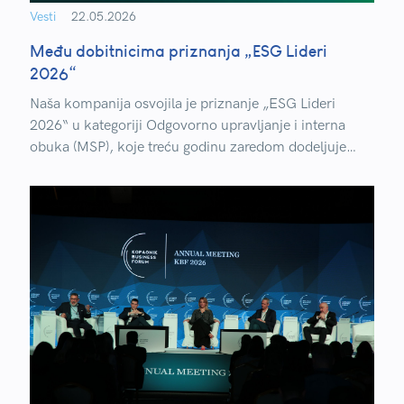
Vesti
22.05.2026
Među dobitnicima priznanja „ESG Lideri
2026“
Naša kompanija osvojila je priznanje „ESG Lideri
2026“ u kategoriji Odgovorno upravljanje i interna
obuka (MSP), koje treću godinu zaredom dodeljuje
PwC Srbija.