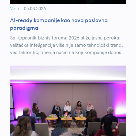
Vesti
05.03.2026
AI-ready kompanije kao nova poslovna
paradigma
Sa Kopaonik biznis foruma 2026 stiže jasna poruka:
veštačka inteligencija više nije samo tehnološki trend,
već faktor koji menja način na koji kompanije donose
odluke i organizuju poslovanje.