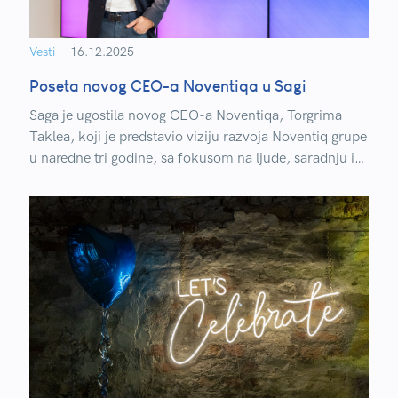
Vesti
16.12.2025
Poseta novog CEO-a Noventiqa u Sagi
Saga je ugostila novog CEO-a Noventiqa, Torgrima
Taklea, koji je predstavio viziju razvoja Noventiq grupe
u naredne tri godine, sa fokusom na ljude, saradnju i
zajednički rast.