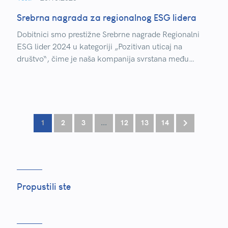
Srebrna nagrada za regionalnog ESG lidera
Dobitnici smo prestižne Srebrne nagrade Regionalni
ESG lider 2024 u kategoriji „Pozitivan uticaj na
društvo“, čime je naša kompanija svrstana među
najbolje, u konkurenciji od 104 kompanije iz 8 zemalja
Centralne i Jugoistočne Evrope.
1
2
3
...
12
13
14
Propustili ste