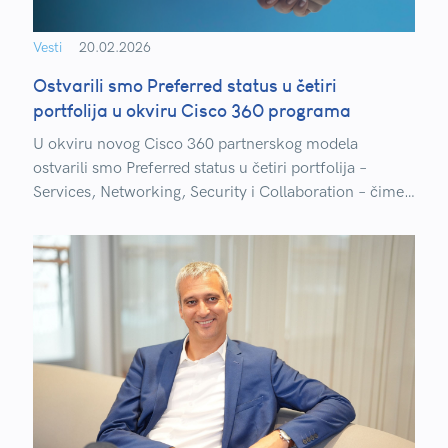
Vesti
20.02.2026
Ostvarili smo Preferred status u četiri
portfolija u okviru Cisco 360 programa
U okviru novog Cisco 360 partnerskog modela
ostvarili smo Preferred status u četiri portfolija –
Services, Networking, Security i Collaboration – čime
smo trenutno najbolje pozicionirani Cisco partner u
Srbiji po broju osvojenih statusa.