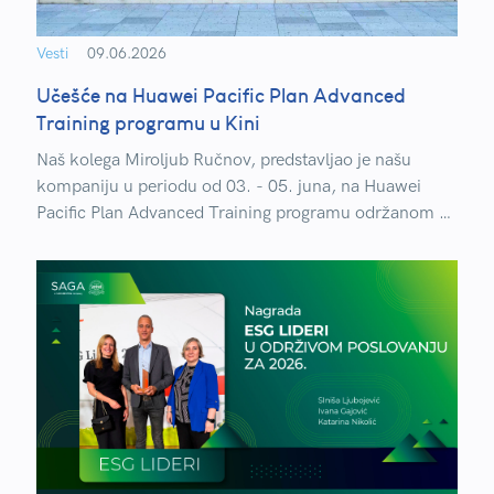
Vesti
09.06.2026
Učešće na Huawei Pacific Plan Advanced
Training programu u Kini
Naš kolega Miroljub Ručnov, predstavljao je našu
kompaniju u periodu od 03. - 05. juna, na Huawei
Pacific Plan Advanced Training programu održanom u
Šangaju, jednom od najznačajnijih edukativnih
programa namenjenih partnerima i stručnjacima iz
oblasti data storage i data protection tehnologija.