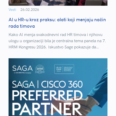
Vesti
26.02.2026
AI u HR-u kroz praksu: alati koji menjaju način
rada timova
Kako AI menja svakodnevni rad HR timova i njihovu
ulogu u organizaciji bila je centralna tema panela na 7.
HRM Kongresu 2026. Iskustvo Sage pokazuje da
konkretni AI alati oslobađaju vreme za razvoj ljudi i
strateško planiranje kompetencija.