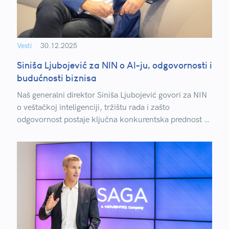
Vesti
30.12.2025
Siniša Ljubojević za NIN o AI-ju, odgovornosti i
budućnosti biznisa
Naš generalni direktor Siniša Ljubojević govori za NIN
o veštačkoj inteligenciji, tržištu rada i zašto
odgovornost postaje ključna konkurentska prednost u
IT-ju i biznisu.