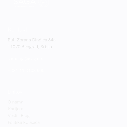
Kontakt
Bul. Zorana Đinđića 64a
11070 Beograd, Srbija
saradnja@saga.rs
+381 11 3108 500
Linkovi
O nama
Karijera
Vesti i Blog
Politika kolačića