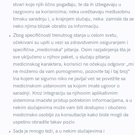
stvari koje njih lično pogađaju, te da ih izbegavaju u
razgovoru sa korisnicima; neka uvežbavaju međusobnu
timsku saradnju i, u krajnjem slučaju, neka zamisle da se
neko njima blizak obratio za informaciju.
Zbog specifičnosti trenutnog stanja u celom svetu,
očekivani su upiti u vezi sa zdravstvenim osiguranjem i
specifična „medicinska“ pitanja. Osim razjašnjenja šta je
sve uključeno u njihov paket, u slučaju pitanja
medicinskog karaktera, korisnici ne očekuju odgovor „mi
ne možemo da vam pomognemo, pozovite taj i taj broj“
(na kojem se sigurno niko ne javlja) već se povežite sa
medicinskom ustanovom sa kojom imate ugovor o
saradnji. Kroz integraciju sa njihovim aplikativnim
sistemima imaćete pristup potrebnim informacijama, a u
nekim slučajevima može vam biti dostupno i obučeno
medicinsko osoblje za konsultacije kako biste mogli da
uspešno obradite takav poziv.
Sada je mnogo teži, a u nekim slučajevima i