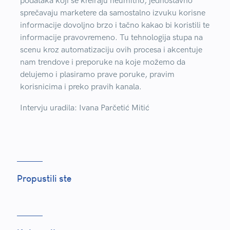
podataka koji se kreiraju neumitno, jednostavno
sprečavaju marketere da samostalno izvuku korisne
informacije dovoljno brzo i tačno kakao bi koristili te
informacije pravovremeno. Tu tehnologija stupa na
scenu kroz automatizaciju ovih procesa i akcentuje
nam trendove i preporuke na koje možemo da
delujemo i plasiramo prave poruke, pravim
korisnicima i preko pravih kanala.
Intervju uradila: Ivana Parčetić Mitić
Propustili ste