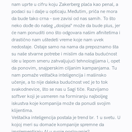
nam uprte u cifru koju Zakerberg plaća kao penal, a
podaci su i dalje u opticaju.Međutim, priča ne mora
da bude tako crna – sve zavisi od nas samih. To što
neko dođe do našeg „dosijea“ može da bude plus, jer
će nam ponuditi ono što odgovara našim afinitetima i
drastično nam uštedeti vreme koje nam uvek
nedostaje. Ostaje samo na nama da prepoznamo šta
su naše stvarne potrebe i mislim da naša budućnost
ide u lepom smeru zahvaljujući tehnologijama i, opet
da ponovim, snajperskim ciljanim kampanjama. Tu
nam pomaže veštačka inteligencija i mašinsko
učenje, a to nije daleka budućnost već je to tok
svakodnevice, što se nas u Sagi tiče. Razvijamo
softver koji je usmeren na formiranju najboljeg
iskustva koje kompanija može da ponudi svojim
klijentima.
Veštačka inteligencija postala je trend br. 1 u svetu. U
kojoj meri su domaće kompanije spremne da
implementiraju AI u svoje poslovanje?