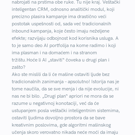
nabrojati na prstima obe ruke. Tu nije kraj. Veštački
inteligentan CRM, odnosno analitički modul, koji
precizno plasira kampanje ima drastično veći
postotak uspešnosti od, sada već tradicionalnih
inbound kampanja, koje često imaju neželjene
efekte; razvijaju odbojnost kod korisnika usluga. A
to je samo deo AI portfolija na kome radimo i koji
ima plasman i na domaćem i na stranom
tržištu.
Hoće li AI „staviti“ čoveka u drugi plan i
zašto?
Ako ste mislili da li će mašine ostaviti ljude bez
tradicionalnih zanimanja – apsolutno! Istorija nas je
tome naučila, da se sve menja i da nije evolucije, ni
nas ne bi bilo. „Drugi plan“ apriori ne mora da se
razume u negativnoj konotaciji, već da će
ustupanjem posla veštački inteligentnim sistemima,
ostaviti ljudima dovoljno prostora da se bave
kreativnim poslovima, gde algoritmi mašinskog
učenja skoro verovatno nikada neće moći da imaju