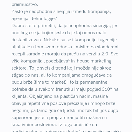
preimućstvo.
Zašto je neophodna sinergija između kompanija,
agencija i tehnologije?
Dobro ste to primetili, da je neophodna sinergija, jer
ono čega se ja bojim jeste da je taj odnos malo
destabilizovan. Nekako su se i kompanije i agencije
uljuljkale u tom svom odnosu i mislim da standardni
recepti saradnje moraju da pređu na verziju 2.0. Sve
više kompanija „podebljava“ in-house marketing
sektore. To je svetski trend koji možda nije skroz
stigao do nas, ali to kompanijama omogućava da
budu brže (time to market) i to iz permanentne
potrebe da u svakom trenutku imaju pogled 360° na
klijenta. Objašnjeno na plastičan način, mašina
obavlja repetitivne poslove preciznije i mnogo brže
nego mi, pa tamo gde će ljudski mozak biti još dugo
superioran jeste u programiranju tih mašina i u
kreativnim poslovima. Iz toga proističe da
tradicionalno ustrojene marketinške agencije sve više