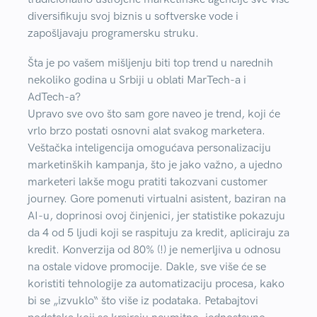
diversifikuju svoj biznis u softverske vode i
zapošljavaju programersku struku.
Šta je po vašem mišljenju biti top trend u narednih
nekoliko godina u Srbiji u oblati MarTech-a i
AdTech-a?
Upravo sve ovo što sam gore naveo je trend, koji će
vrlo brzo postati osnovni alat svakog marketera.
Veštačka inteligencija omogućava personalizaciju
marketinških kampanja, što je jako važno, a ujedno
marketeri lakše mogu pratiti takozvani customer
journey. Gore pomenuti virtualni asistent, baziran na
AI-u, doprinosi ovoj činjenici, jer statistike pokazuju
da 4 od 5 ljudi koji se raspituju za kredit, apliciraju za
kredit. Konverzija od 80% (!) je nemerljiva u odnosu
na ostale vidove promocije. Dakle, sve više će se
koristiti tehnologije za automatizaciju procesa, kako
bi se „izvuklo“ što više iz podataka. Petabajtovi