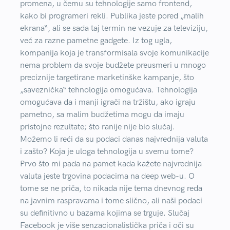
promena, u čemu su tehnologije samo frontend,
kako bi programeri rekli. Publika jeste pored „malih
ekrana“, ali se sada taj termin ne vezuje za televiziju,
već za razne pametne gadgete. Iz tog ugla,
kompanija koja je transformisala svoje komunikacije
nema problem da svoje budžete preusmeri u mnogo
preciznije targetirane marketinške kampanje, što
„saveznička“ tehnologija omogućava. Tehnologija
omogućava da i manji igrači na tržištu, ako igraju
pametno, sa malim budžetima mogu da imaju
pristojne rezultate; što ranije nije bio slučaj.
Možemo li reći da su podaci danas najvrednija valuta
i zašto? Koja je uloga tehnologija u svemu tome?
Prvo što mi pada na pamet kada kažete najvrednija
valuta jeste trgovina podacima na deep web-u. O
tome se ne priča, to nikada nije tema dnevnog reda
na javnim raspravama i tome slično, ali naši podaci
su definitivno u bazama kojima se trguje. Slučaj
Facebook je više senzacionalistička priča i oči su