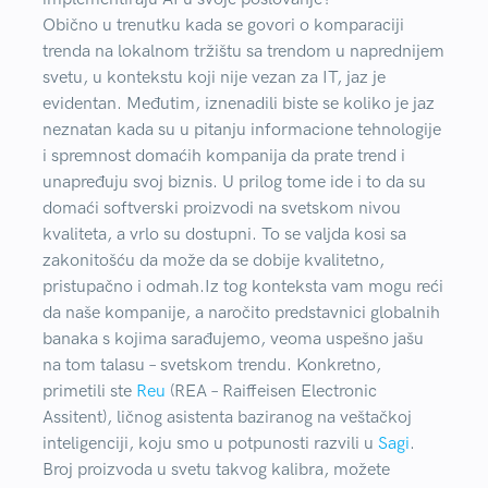
Obično u trenutku kada se govori o komparaciji
trenda na lokalnom tržištu sa trendom u naprednijem
svetu, u kontekstu koji nije vezan za IT, jaz je
evidentan. Međutim, iznenadili biste se koliko je jaz
neznatan kada su u pitanju informacione tehnologije
i spremnost domaćih kompanija da prate trend i
unapređuju svoj biznis. U prilog tome ide i to da su
domaći softverski proizvodi na svetskom nivou
kvaliteta, a vrlo su dostupni. To se valjda kosi sa
zakonitošću da može da se dobije kvalitetno,
pristupačno i odmah.Iz tog konteksta vam mogu reći
da naše kompanije, a naročito predstavnici globalnih
banaka s kojima sarađujemo, veoma uspešno jašu
na tom talasu – svetskom trendu. Konkretno,
primetili ste
Reu
(REA – Raiffeisen Electronic
Assitent), ličnog asistenta baziranog na veštačkoj
inteligenciji, koju smo u potpunosti razvili u
Sagi
.
Broj proizvoda u svetu takvog kalibra, možete