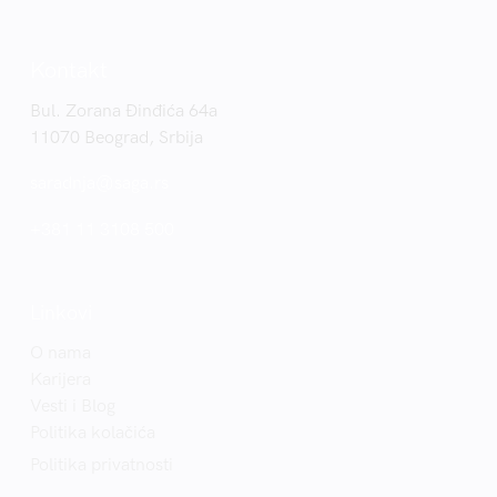
Kontakt
Bul. Zorana Đinđića 64a
11070 Beograd, Srbija
saradnja@saga.rs
+381 11 3108 500
Linkovi
O nama
Karijera
Vesti i Blog
Politika kolačića
Politika privatnosti