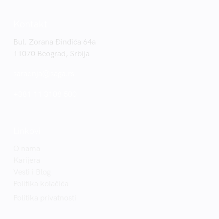
Kontakt
Bul. Zorana Đinđića 64a
11070 Beograd, Srbija
saradnja@saga.rs
+381 11 3108 500
Linkovi
O nama
Karijera
Vesti i Blog
Politika kolačića
Politika privatnosti