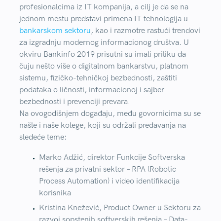
profesionalcima iz IT kompanija, a cilj je da se na
jednom mestu predstavi primena IT tehnologija u
bankarskom sektoru
, kao i razmotre rastući trendovi
za izgradnju modernog informacionog društva. U
okviru Bankinfo 2019 prisutni su imali priliku da
čuju nešto više o digitalnom bankarstvu, platnom
sistemu, fizičko-tehničkoj bezbednosti, zaštiti
podataka o ličnosti, informacionoj i sajber
bezbednosti i prevenciji prevara.
Na ovogodišnjem događaju, među govornicima su se
našle i naše kolege, koji su održali predavanja na
sledeće teme:
Marko Adžić, direktor Funkcije Softverska
rešenja za privatni sektor – RPA (Robotic
Process Automation) i video identifikacija
korisnika
Kristina Knežević, Product Owner u Sektoru za
razvoj sopstenih softverskih rešenja – Data-