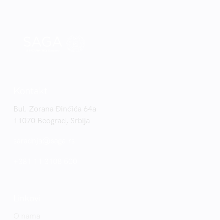
Kontakt
Bul. Zorana Đinđića 64a
11070 Beograd, Srbija
saradnja@saga.rs
+381 11 3108 500
Linkovi
O nama