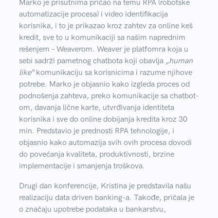
Marko je prisutnima pričao na temu RPA (robotske
automatizacije procesa) i video identifikacija
korisnika, i to je prikazao kroz zahtev za online keš
kredit, sve to u komunikaciji sa našim naprednim
rešenjem – Weaverom. Weaver je platfomra koja u
sebi sadrži pametnog chatbota koji obavlja
„human
like“
komunikaciju sa korisnicima i razume njihove
potrebe. Marko je objasnio kako izgleda proces od
podnošenja zahteva, preko komunikacije sa chatbot-
om, davanja lične karte, utvrđivanja identiteta
korisnika i sve do online dobijanja kredita kroz 30
min. Predstavio je prednosti RPA tehnologije, i
objasnio kako automazija svih ovih procesa dovodi
do povećanja kvaliteta, produktivnosti, brzine
implementacije i smanjenja troškova.
Drugi dan konferencije, Kristina je predstavila našu
realizaciju data driven banking-a. Takođe, pričala je
o značaju upotrebe podataka u bankarstvu,