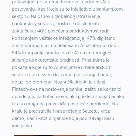
prikazujući prisutnima trendove u primeni AI u
poslovanju, kao i koje su to inicijative u bankarskom
sektoru. Na osnovu globalnog istraživanja
bankarskog sektora, došlo se do sledećih
zaključaka: 40% povećana produktivnost rada
korišćenjem veštačke inteligencije, 47% digitalno
zrelih kompanija ima definisanu AI strategiju, dok
84% kompanija smatra da će AI da im omogući
sticanje konkurentske prednosti. Prisutnima je
pokazala koje su to AI inicijative u bankarskom
sektoru i da u svim delovima poslovanja banke,
dolazi do promena. Naznačila koliki je uticaj
Fintech-ova na poslovanje banke, zašto se korisnici
opredeljuju za fintech-ove, ali i gde leži snaga banaka
i kako mogu da prevaziđu postojeće probleme. Na
kraju je predstavila i naše rešenje Selectu, kroz
demo, kao i kroz činjenice koje podržavaju našu
inicijativu.