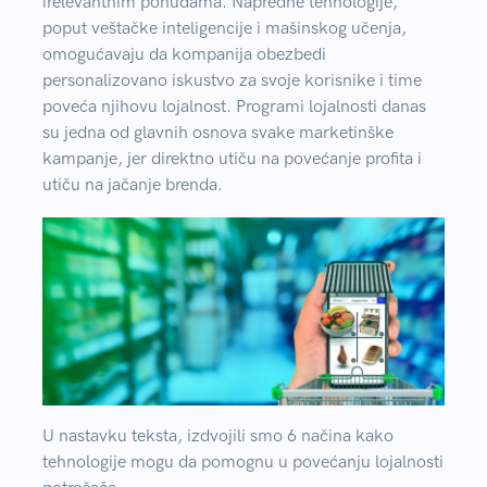
irelevantnim ponudama. Napredne tehnologije,
poput veštačke inteligencije i mašinskog učenja,
omogućavaju da kompanija obezbedi
personalizovano iskustvo za svoje korisnike i time
poveća njihovu lojalnost. Programi lojalnosti danas
su jedna od glavnih osnova svake marketinške
kampanje, jer direktno utiču na povećanje profita i
utiču na jačanje brenda.
U nastavku teksta, izdvojili smo 6 načina kako
tehnologije mogu da pomognu u povećanju lojalnosti