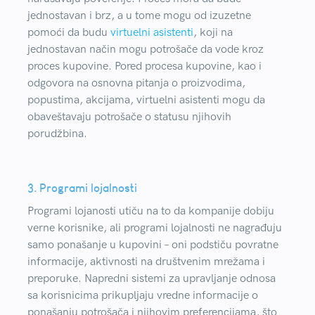
jednostavan i brz, a u tome mogu od izuzetne
pomoći da budu
virtuelni asistenti
, koji na
jednostavan način mogu potrošače da vode kroz
proces kupovine. Pored procesa kupovine, kao i
odgovora na osnovna pitanja o proizvodima,
popustima, akcijama, virtuelni asistenti mogu da
obaveštavaju potrošače o statusu njihovih
porudžbina.
3. Programi lojalnosti
Programi lojanosti utiču na to da kompanije dobiju
verne korisnike, ali programi lojalnosti ne nagrađuju
samo ponašanje u kupovini – oni podstiču povratne
informacije, aktivnosti na društvenim mrežama i
preporuke. Napredni sistemi za upravljanje odnosa
sa korisnicima prikupljaju vredne informacije o
ponašanju potrošača i njihovim preferencijama, što