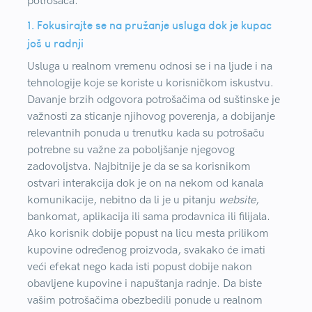
potrošača.
1. Fokusirajte se na pružanje usluga dok je kupac
još u radnji
Usluga u realnom vremenu odnosi se i na ljude i na
tehnologije koje se koriste u korisničkom iskustvu.
Davanje brzih odgovora potrošačima od suštinske je
važnosti za sticanje njihovog poverenja, a dobijanje
relevantnih ponuda u trenutku kada su potrošaču
potrebne su važne za poboljšanje njegovog
zadovoljstva. Najbitnije je da se sa korisnikom
ostvari interakcija dok je on na nekom od kanala
komunikacije, nebitno da li je u pitanju
website
,
bankomat, aplikacija ili sama prodavnica ili filijala.
Ako korisnik dobije popust na licu mesta prilikom
kupovine određenog proizvoda, svakako će imati
veći efekat nego kada isti popust dobije nakon
obavljene kupovine i napuštanja radnje. Da biste
vašim potrošačima obezbedili ponude u realnom