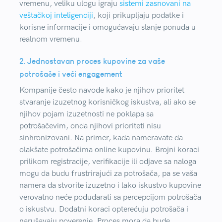
vremenu, veliku ulogu igraju
sistemi zasnovani na
veštačkoj inteligenciji
, koji prikupljaju podatke i
korisne informacije i omogućavaju slanje ponuda u
realnom vremenu.
2. Jednostavan proces kupovine za vaše
potrošače i veći engagement
Kompanije često navode kako je njihov prioritet
stvaranje izuzetnog korisničkog iskustva, ali ako se
njihov pojam izuzetnosti ne poklapa sa
potrošačevim, onda njihovi prioriteti nisu
sinhronizovani. Na primer, kada nameravate da
olakšate potrošačima online kupovinu. Brojni koraci
prilikom registracije, verifikacije ili odjave sa naloga
mogu da budu frustrirajući za potrošača, pa se vaša
namera da stvorite izuzetno i lako iskustvo kupovine
verovatno neće podudarati sa percepcijom potrošača
o iskustvu. Dodatni koraci opterećuju potrošača i
narušavaju poverenje. Proces mora da bude