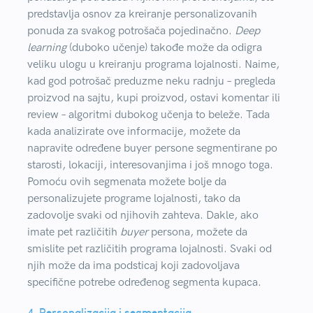
predstavlja osnov za kreiranje personalizovanih
ponuda za svakog potrošača pojedinačno.
Deep
learning
(duboko učenje) takođe može da odigra
veliku ulogu u kreiranju programa lojalnosti. Naime,
kad god potrošač preduzme neku radnju – pregleda
proizvod na sajtu, kupi proizvod, ostavi komentar ili
review – algoritmi dubokog učenja to beleže. Tada
kada analizirate ove informacije, možete da
napravite određene buyer persone segmentirane po
starosti, lokaciji, interesovanjima i još mnogo toga.
Pomoću ovih segmenata možete bolje da
personalizujete programe lojalnosti, tako da
zadovolje svaki od njihovih zahteva. Dakle, ako
imate pet različitih
buyer
persona, možete da
smislite pet različitih programa lojalnosti. Svaki od
njih može da ima podsticaj koji zadovoljava
specifične potrebe određenog segmenta kupaca.
4. Personalizacija i segmentacija