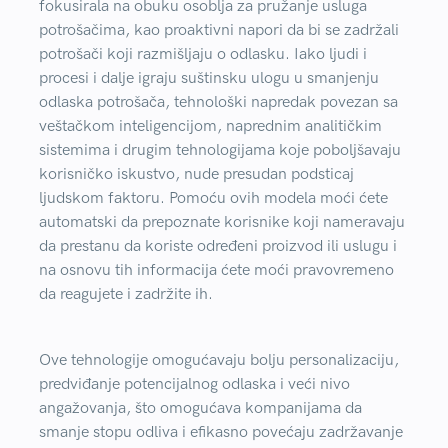
fokusirala na obuku osoblja za pružanje usluga
potrošačima, kao proaktivni napori da bi se zadržali
potrošači koji razmišljaju o odlasku. Iako ljudi i
procesi i dalje igraju suštinsku ulogu u smanjenju
odlaska potrošača, tehnološki napredak povezan sa
veštačkom inteligencijom, naprednim analitičkim
sistemima i drugim tehnologijama koje poboljšavaju
korisničko iskustvo, nude presudan podsticaj
ljudskom faktoru. Pomoću ovih modela moći ćete
automatski da prepoznate korisnike koji nameravaju
da prestanu da koriste određeni proizvod ili uslugu i
na osnovu tih informacija ćete moći pravovremeno
da reagujete i zadržite ih.
Ove tehnologije omogućavaju bolju personalizaciju,
predviđanje potencijalnog odlaska i veći nivo
angažovanja, što omogućava kompanijama da
smanje stopu odliva i efikasno povećaju zadržavanje