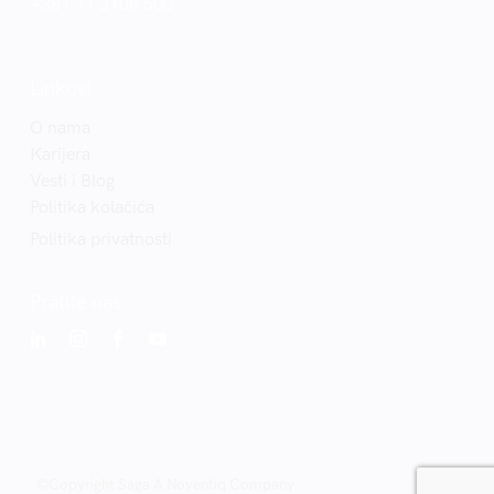
+381 11 3108 500
Linkovi
O nama
Karijera
Vesti i Blog
Politika kolačića
Politika privatnosti
Pratite nas
©Copyright Saga A Noventiq Company