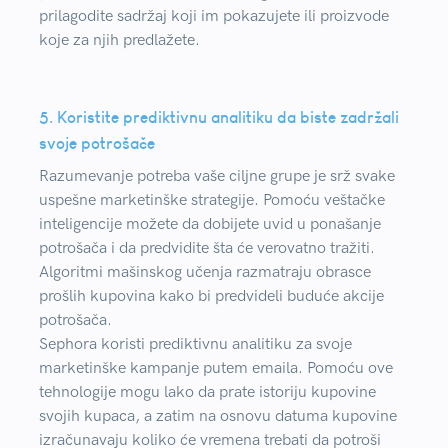
prilagodite sadržaj koji im pokazujete ili proizvode
koje za njih predlažete.
5. Koristite prediktivnu analitiku da biste zadržali
svoje potrošače
Razumevanje potreba vaše ciljne grupe je srž svake
uspešne marketinške strategije. Pomoću veštačke
inteligencije možete da dobijete uvid u ponašanje
potrošača i da predvidite šta će verovatno tražiti.
Algoritmi mašinskog učenja razmatraju obrasce
prošlih kupovina kako bi predvideli buduće akcije
potrošača.
Sephora koristi prediktivnu analitiku za svoje
marketinške kampanje putem emaila. Pomoću ove
tehnologije mogu lako da prate istoriju kupovine
svojih kupaca, a zatim na osnovu datuma kupovine
izračunavaju koliko će vremena trebati da potroši