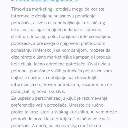
Timovi za marketing i prodaju mogu da koriste
informacije dobijene na osnovu ponašanja
potrošača, a sve u cilju poboljšanja korisničkog
iskustva i usluge. Imajući podatke o starosnoj
strukturi, lokaciji, polu, hobijima i interesovanjima
potrošača, a pre svega o njegovom prethodnom
ponašanju i interakciji sa kompanijom, možete da
dizajnirate ciljane marketinške kampanje i prodaju
koje ciljaju tačno određene potrošače. Ovaj uvid u
potrebe i ponašanje vaših potrošača pokazaće vam
najbolje načine za dobijanje najrelevantnijih
informacija o njihovim potrebama, a samim tim će
poboljšati njihova iskustva.
Za uspešnu personalizaciju ključ je razumevanje
preferencija vaših potrošača. Umesto da ručno
prolazite kroz istoriju svakog korisnika, AI vam može
pomoći da brzo i lako otkrijete šta tačno vole vaši
potrošači. A onda, na osnovu toga možete da