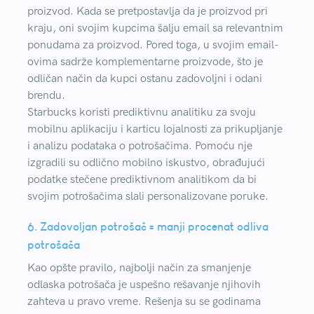
proizvod. Kada se pretpostavlja da je proizvod pri
kraju, oni svojim kupcima šalju email sa relevantnim
ponudama za proizvod. Pored toga, u svojim email-
ovima sadrže komplementarne proizvode, što je
odličan način da kupci ostanu zadovoljni i odani
brendu.
Starbucks koristi prediktivnu analitiku za svoju
mobilnu aplikaciju i karticu lojalnosti za prikupljanje
i analizu podataka o potrošačima. Pomoću nje
izgradili su odlično mobilno iskustvo, obrađujući
podatke stečene prediktivnom analitikom da bi
svojim potrošačima slali personalizovane poruke.
6. Zadovoljan potrošač = manji procenat odliva
potrošača
Kao opšte pravilo, najbolji način za smanjenje
odlaska potrošača je uspešno rešavanje njihovih
zahteva u pravo vreme. Rešenja su se godinama