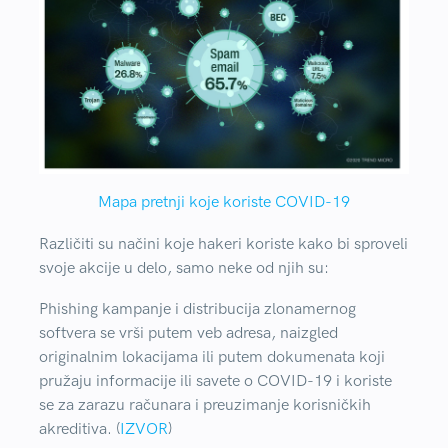
Mapa pretnji koje koriste COVID-19
Različiti su načini koje hakeri koriste kako bi sproveli
svoje akcije u delo, samo neke od njih su:
Phishing kampanje
i distribucija zlonamernog
softvera se vrši putem veb adresa, naizgled
originalnim lokacijama ili putem dokumenata koji
pružaju informacije ili savete o COVID-19 i koriste
se za zarazu računara i preuzimanje korisničkih
akreditiva. (
IZVOR
)