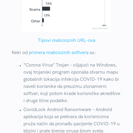
Tipovi malicioznih URL-ova
Neki od
primera malicioznih softvera
su:
“Corona Virus” Trojan
– ciljajući na Windows,
ovaj trojanski program oponaša stvarnu mapu
globalnih lokacija infekcija COVID-19 kako bi
naveli korisnike da preuzmu zlonamerni
softver, koji potom krade korisničke akreditive
i druge lične podatke.
CovidLock Android Ransomware
– Android
aplikacija koja se pretvara da korisnicima
pruža način da pronađu pacijente COVID-19 u
blizini i prate širenje virusa širom sveta.