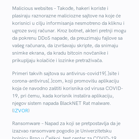
Malicious websites
– Takođe, hakeri koriste i
plasiraju raznorazne maliciozne sajtove na koje će
korisnici u cilju informisanja nesmotreno da kliknu i
ugroze svoj računar. Kroz botnet, akteri pretnji mogu
da pokrenu DDoS napade, da preuzimaju fajlove sa
vašeg računara, da izvršavaju skripte, da snimaju
snimke ekrana, da kradu bitcoin novčanike i
prikupljaju kolačiće i lozinke pretraživača.
Primeri takvih sajtova su antivirus-covid19[.]site i
corona-antivirus[.]com, koji promovišu aplikaciju
koja će navodno zaštiti korisnika od virusa COVID-
19, pri čemu, kada korisnik instalira aplikaciju,
njegov sistem napada BlackNET Rat malware.
(
IZVOR
)
Ransomware
– Napad za koji se pretpostavlja da je
izazvao ransomvare pogodio je Univerzitetsku
bolnicu Brno u Češkoj, test centar za COVID-19.