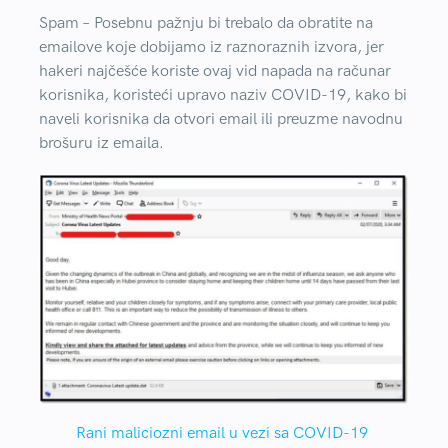
Spam –
Posebnu pažnju bi trebalo da obratite na
emailove koje dobijamo iz raznoraznih izvora, jer
hakeri najčešće koriste ovaj vid napada na računar
korisnika, koristeći upravo naziv COVID-19, kako bi
naveli korisnika da otvori email ili preuzme navodnu
brošuru iz emaila.
Rani maliciozni email u vezi sa COVID-19