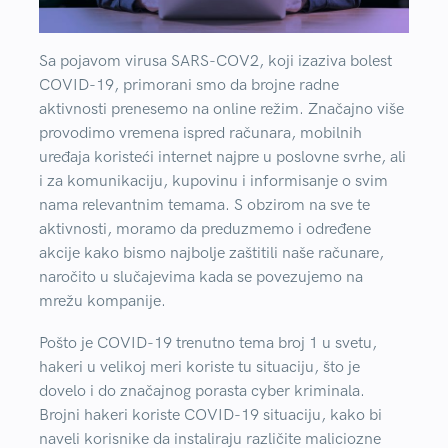
Sa pojavom virusa SARS-COV2, koji izaziva bolest
COVID-19, primorani smo da brojne radne
aktivnosti prenesemo na online režim. Značajno više
provodimo vremena ispred računara, mobilnih
uređaja koristeći internet najpre u poslovne svrhe, ali
i za komunikaciju, kupovinu i informisanje o svim
nama relevantnim temama. S obzirom na sve te
aktivnosti, moramo da preduzmemo i određene
akcije kako bismo najbolje zaštitili naše računare,
naročito u slučajevima kada se povezujemo na
mrežu kompanije.
Pošto je COVID-19 trenutno tema broj 1 u svetu,
hakeri u velikoj meri koriste tu situaciju, što je
dovelo i do značajnog porasta cyber kriminala.
Brojni hakeri koriste COVID-19 situaciju, kako bi
naveli korisnike da instaliraju različite maliciozne