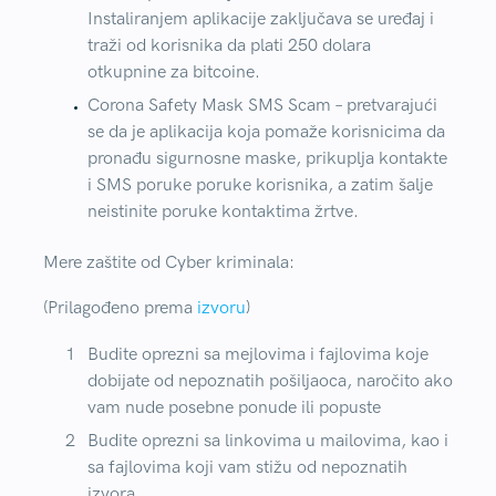
Instaliranjem aplikacije zaključava se uređaj i
traži od korisnika da plati 250 dolara
otkupnine za bitcoine.
Corona Safety Mask SMS Scam
– pretvarajući
se da je aplikacija koja pomaže korisnicima da
pronađu sigurnosne maske, prikuplja kontakte
i SMS poruke poruke korisnika, a zatim šalje
neistinite poruke kontaktima žrtve.
Mere zaštite od Cyber kriminala:
(Prilagođeno prema
izvoru
)
Budite oprezni sa mejlovima i fajlovima koje
dobijate od nepoznatih pošiljaoca, naročito ako
vam nude posebne ponude ili popuste
Budite oprezni sa linkovima u mailovima, kao i
sa fajlovima koji vam stižu od nepoznatih
izvora