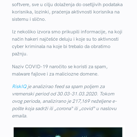
softvere, sve u cilju dolaženja do osetljivih podataka
korisnika, lozinki, praćenja aktivnosti korisnika na
sistemu i slično.
Iz nekoliko izvora smo prikupili informacije, na koji
način hakeri najčešće deluju i koje su to aktivnosti
cyber kriminala na koje bi trebalo da obratimo
pažnju.
Naziv COVID-19 naročito se koristi za spam,
malware fajlove i za maliciozne domene.
RiskIQ
je analizirao feed sa spam poljem za
vremenski period od 30.03-31.03.2020. Tokom
ovog perioda, analizirano je 217,169 neželjene e-
pošte koja sadrži ili „corona“ ili „covid“ u naslovu
emaila.