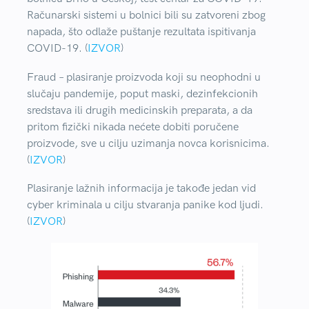
Računarski sistemi u bolnici bili su zatvoreni zbog
napada, što odlaže puštanje rezultata ispitivanja
COVID-19. (
IZVOR
)
Fraud
– plasiranje proizvoda koji su neophodni u
slučaju pandemije, poput maski, dezinfekcionih
sredstava ili drugih medicinskih preparata, a da
pritom fizički nikada nećete dobiti poručene
proizvode, sve u cilju uzimanja novca korisnicima.
(
IZVOR
)
Plasiranje lažnih informacija
je takođe jedan vid
cyber kriminala u cilju stvaranja panike kod ljudi.
(
IZVOR
)