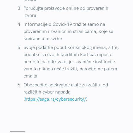
Poručujte proizvode online od proverenih
izvora
Informacije o Covid-19 tražite samo na
proverenim i zvaničnim stranicama, koje su
kreirane u te svrhe
Svoje podatke poput korisničkog imena, šifre,
podatke sa svojih kreditnih kartica, nipošto
nemojte da otkrivate, jer zvanične institucije
vam to nikada neće tražiti, naročito ne putem
emaila.
Obezbedite adekvatne alate za zaštitu od
različitih cyber napada
(
https://saga.rs/cybersecurity/
)