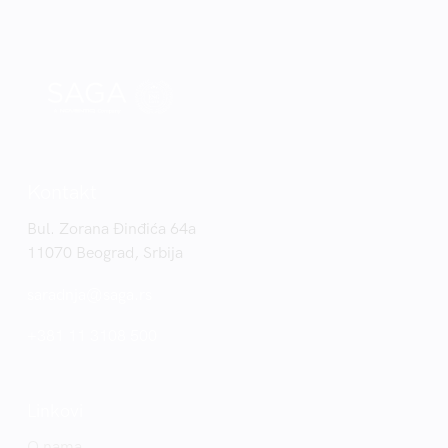
Kontakt
Bul. Zorana Đinđića 64a
11070 Beograd, Srbija
saradnja@saga.rs
+381 11 3108 500
Linkovi
O nama