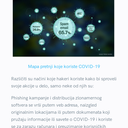
Mapa pretnji koje koriste COVID-19
Različiti su načini koje hakeri koriste kako bi sproveli
svoje akcije u delo, samo neke od njih su:
Phishing kampanje
i distribucija zlonamernog
softvera se vrši putem veb adresa, naizgled
originalnim lokacijama ili putem dokumenata koji
pružaju informacije ili savete o COVID-19 i koriste
se za zarazu računara i preuzimanje korisničkih