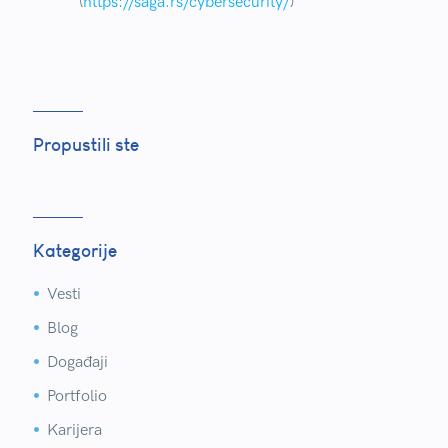
(
https://saga.rs/cybersecurity/
)
Propustili ste
Kategorije
Vesti


Blog


Događaji


Portfolio


Karijera

