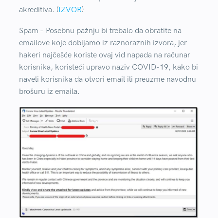
akreditiva. (
IZVOR
)
Spam –
Posebnu pažnju bi trebalo da obratite na
emailove koje dobijamo iz raznoraznih izvora, jer
hakeri najčešće koriste ovaj vid napada na računar
korisnika, koristeći upravo naziv COVID-19, kako bi
naveli korisnika da otvori email ili preuzme navodnu
brošuru iz emaila.