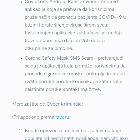
CovidLock Android Ransomware
– Android
aplikacija koja se pretvara da korisnicima
pruža način da pronađu pacijente COVID-19 u
blizini i prate širenje virusa širom sveta.
Instaliranjem aplikacije zaključava se uređaj i
traži od korisnika da plati 250 dolara
otkupnine za bitcoine.
Corona Safety Mask SMS Scam
– pretvarajući
se da je aplikacija koja pomaže korisnicima da
pronađu sigurnosne maske, prikuplja kontakte
i SMS poruke poruke korisnika, a zatim šalje
neistinite poruke kontaktima žrtve.
Mere zaštite od Cyber kriminala:
(Prilagođeno prema
izvoru
)
Budite oprezni sa mejlovima i fajlovima koje
dobijate od nepoznatih pošiljaoca, naročito ako