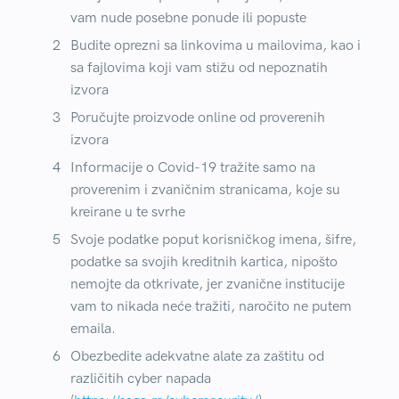
vam nude posebne ponude ili popuste
Budite oprezni sa linkovima u mailovima, kao i
sa fajlovima koji vam stižu od nepoznatih
izvora
Poručujte proizvode online od proverenih
izvora
Informacije o Covid-19 tražite samo na
proverenim i zvaničnim stranicama, koje su
kreirane u te svrhe
Svoje podatke poput korisničkog imena, šifre,
podatke sa svojih kreditnih kartica, nipošto
nemojte da otkrivate, jer zvanične institucije
vam to nikada neće tražiti, naročito ne putem
emaila.
Obezbedite adekvatne alate za zaštitu od
različitih cyber napada