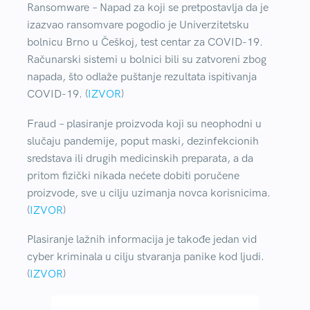
Ransomware
– Napad za koji se pretpostavlja da je
izazvao ransomvare pogodio je Univerzitetsku
bolnicu Brno u Češkoj, test centar za COVID-19.
Računarski sistemi u bolnici bili su zatvoreni zbog
napada, što odlaže puštanje rezultata ispitivanja
COVID-19. (
IZVOR
)
Fraud
– plasiranje proizvoda koji su neophodni u
slučaju pandemije, poput maski, dezinfekcionih
sredstava ili drugih medicinskih preparata, a da
pritom fizički nikada nećete dobiti poručene
proizvode, sve u cilju uzimanja novca korisnicima.
(
IZVOR
)
Plasiranje lažnih informacija
je takođe jedan vid
cyber kriminala u cilju stvaranja panike kod ljudi.
(
IZVOR
)