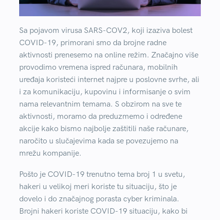
Sa pojavom virusa SARS-COV2, koji izaziva bolest
COVID-19, primorani smo da brojne radne
aktivnosti prenesemo na online režim. Značajno više
provodimo vremena ispred računara, mobilnih
uređaja koristeći internet najpre u poslovne svrhe, ali
i za komunikaciju, kupovinu i informisanje o svim
nama relevantnim temama. S obzirom na sve te
aktivnosti, moramo da preduzmemo i određene
akcije kako bismo najbolje zaštitili naše računare,
naročito u slučajevima kada se povezujemo na
mrežu kompanije.
Pošto je COVID-19 trenutno tema broj 1 u svetu,
hakeri u velikoj meri koriste tu situaciju, što je
dovelo i do značajnog porasta cyber kriminala.
Brojni hakeri koriste COVID-19 situaciju, kako bi