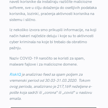
naveli korisnike da instaliraju različite maliciozne
softvere, sve u cilju dolaženja do osetljivih podataka
korisnika, lozinki, praćenja aktivnosti korisnika na
sistemu i slično.
Iz nekoliko izvora smo prikupili informacije, na koji
način hakeri najčešće deluju i koje su to aktivnosti
cyber kriminala na koje bi trebalo da obratimo
pažnju.
Naziv COVID-19 naročito se koristi za spam,
malware fajlove i za maliciozne domene.
RiskIQ
je analizirao feed sa spam poljem za
vremenski period od 30.03-31.03.2020. Tokom
ovog perioda, analizirano je 217,169 neželjene e-
pošte koja sadrži ili „corona“ ili „covid“ u naslovu
emaila.