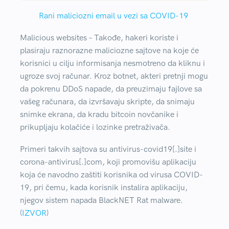
Rani maliciozni email u vezi sa COVID-19
Malicious websites
– Takođe, hakeri koriste i
plasiraju raznorazne maliciozne sajtove na koje će
korisnici u cilju informisanja nesmotreno da kliknu i
ugroze svoj računar. Kroz botnet, akteri pretnji mogu
da pokrenu DDoS napade, da preuzimaju fajlove sa
vašeg računara, da izvršavaju skripte, da snimaju
snimke ekrana, da kradu bitcoin novčanike i
prikupljaju kolačiće i lozinke pretraživača.
Primeri takvih sajtova su antivirus-covid19[.]site i
corona-antivirus[.]com, koji promovišu aplikaciju
koja će navodno zaštiti korisnika od virusa COVID-
19, pri čemu, kada korisnik instalira aplikaciju,
njegov sistem napada BlackNET Rat malware.
(
IZVOR
)