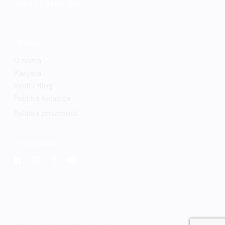
+381 11 3108 500
Linkovi
O nama
Karijera
Vesti i Blog
Politika kolačića
Politika privatnosti
Pratite nas